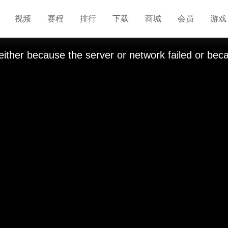
视频
赛程
排行
下载
商城
会员
游戏
ither because the server or network failed or beca