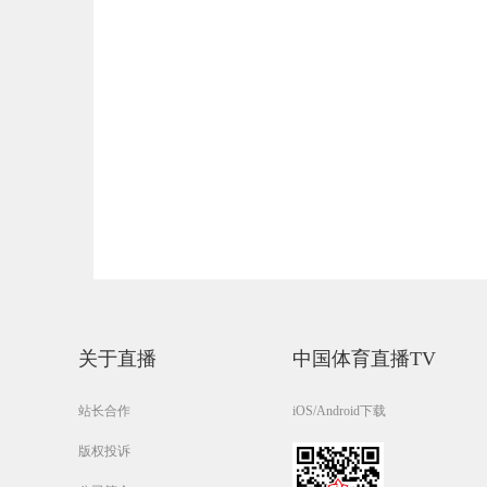
关于直播
中国体育直播TV
站长合作
iOS/Android下载
版权投诉