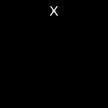
Play
Video