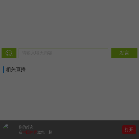
发言
请输入聊天内容
相关直播
你的好友
打开
在
中国体育
邀您一起